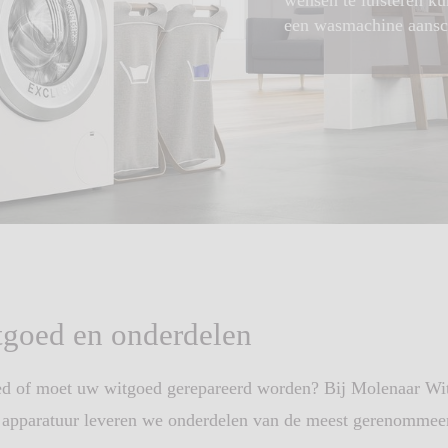
wensen te luisteren ku
een wasmachine aanscha
itgoed en onderdelen
d of moet uw witgoed gerepareerd worden? Bij Molenaar Wit
we apparatuur leveren we onderdelen van de meest gerenomme