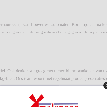
2
erhuurbedrijf van Hoover wasautomaten. Korte tijd daarna ko
n met de groei van de witgoedmarkt meegegroeid. In september
aandel. Ook denken we graag met u mee bij het aankopen van u
kgebied. Ons team woont met regelmaat productpresentaties en