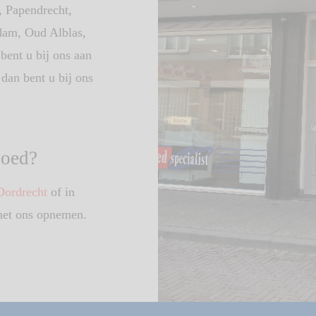
, Papendrecht,
rdam, Oud Alblas,
bent u bij ons aan
 dan bent u bij ons
goed?
 Dordrecht
of in
met ons opnemen.