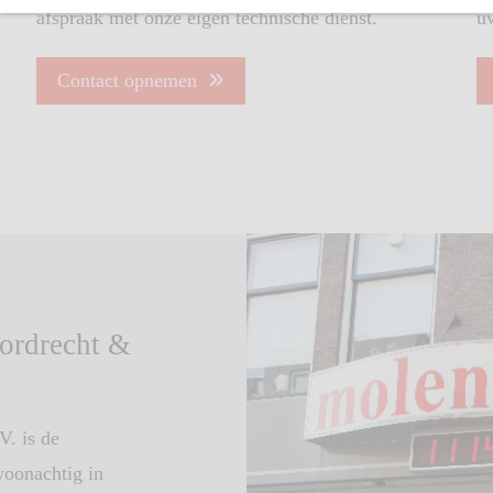
afspraak met onze eigen technische dienst.
u
Contact opnemen
ordrecht &
. is de
woonachtig in