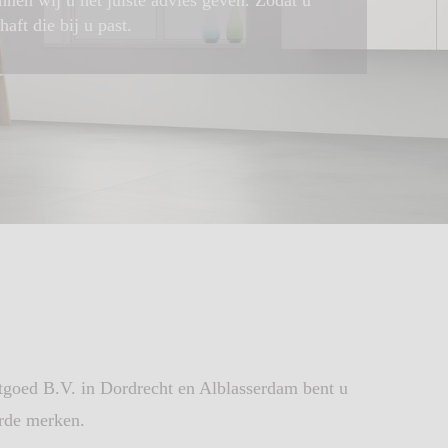
nnen wij u het juiste advies geven. Zodat u
ft die bij u past.
goed B.V. in Dordrecht en Alblasserdam bent u
erde merken.