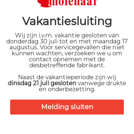
 monteur zo snel mogelijk bij u langs. Ons streven is om de 
Vakantiesluiting
ft u snel een nieuw apparaat in huis.
Wij zijn i.v.m. vakantie gesloten van
donderdag 30 juli tot en met maandag 17
augustus. Voor servicegevallen die niet
kunnen wachten, verzoeken we u om
contact opnemen met de
desbetreffende fabrikant.
Naast de vakantieperiode zijn wij
dinsdag 21 juli gesloten
vanwege drukte
en onderbezetting.
Melding sluiten
Inbouw
R
w
Heeft u een storing aan uw witgoed? Maak een
M