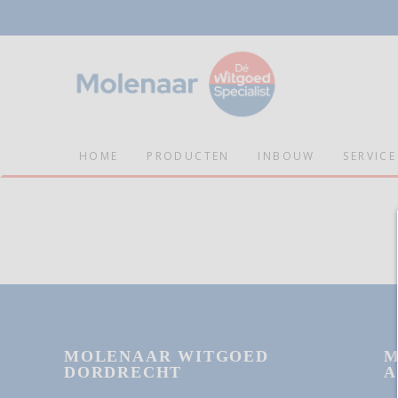
HOME
PRODUCTEN
INBOUW
SERVICE
MOLENAAR WITGOED
M
DORDRECHT
A