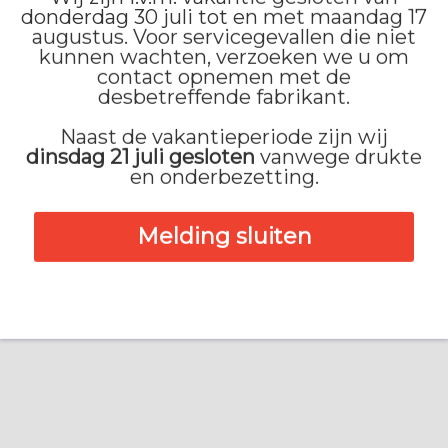
n Eesterensingel 125
donderdag 30 juli tot en met maandag 17
augustus. Voor servicegevallen die niet
Heeft u v
951 CJ
Ablasserdam
kunnen wachten, verzoeken we u om
info@mol
contact opnemen met de
78-631 10 44
desbetreffende fabrikant.
contact m
Contact Alblasserdam
Naast de vakantieperiode zijn wij
dinsdag 21 juli gesloten
vanwege drukte
en onderbezetting.
Melding sluiten
Privacy statement
| Design & Realisatie:
Falco Solutions