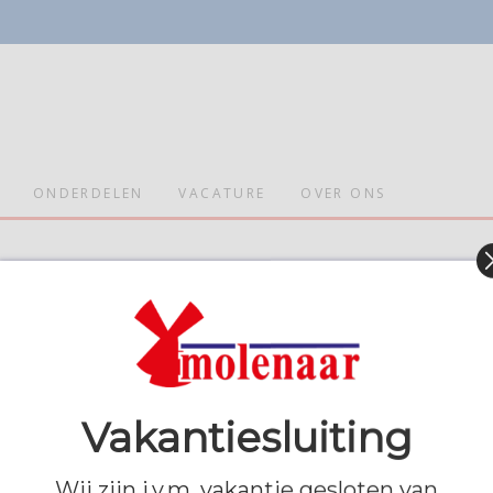
ONDERDELEN
VACATURE
OVER ONS
[woocommerce_cart]
Vakantiesluiting
OLENAAR WITGOED
LBLASSERDAM
DIREC
Wij zijn i.v.m. vakantie gesloten van